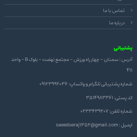
تماس با ما
درباره ما
پشتیبانی
آدرس : سمنان - چهار راه ورزش - مجتمع نهضت - بلوک B - واحد
411
شماره پشتیبانی تلگرام و واتساپ: 09123992036
کد پستی: 3514983361
شماره تلفن: 0233439207
ایمیل : saeedseraj1352@gmail.com