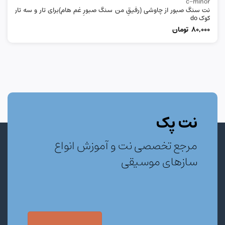
c-minor
نت سنگ صبور از چاوشی (رفیقِ من سنگ صبورِ غم هام)برای تار و سه تار
کوک do
80,000
تومان
نت پک
مرجع تخصصی نت و آموزش انواع
سازهای موسیقی