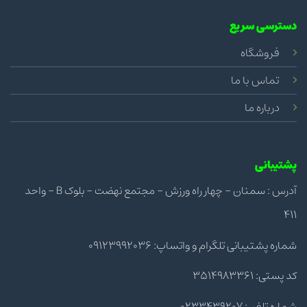
دسترسی سریع
فروشگاه
تماس با ما
درباره ما
پشتیبانی
آدرس : سمنان - چهار راه ورزش - مجتمع نهضت - بلوک B - واحد
411
شماره پشتیبانی تلگرام و واتساپ: 09123992036
کد پستی: 3514983361
شماره تلفن: 0233439207