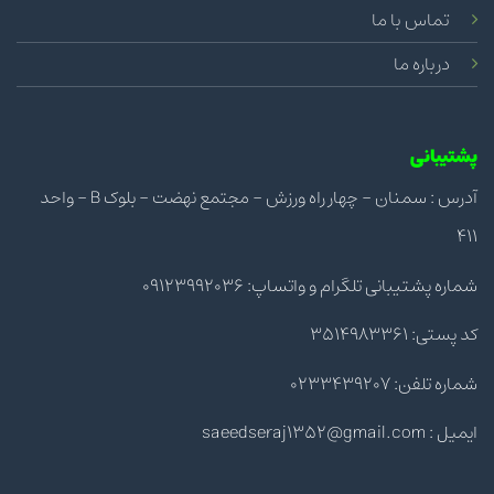
تماس با ما
درباره ما
پشتیبانی
آدرس : سمنان - چهار راه ورزش - مجتمع نهضت - بلوک B - واحد
411
شماره پشتیبانی تلگرام و واتساپ: 09123992036
کد پستی: 3514983361
شماره تلفن: 0233439207
ایمیل : saeedseraj1352@gmail.com