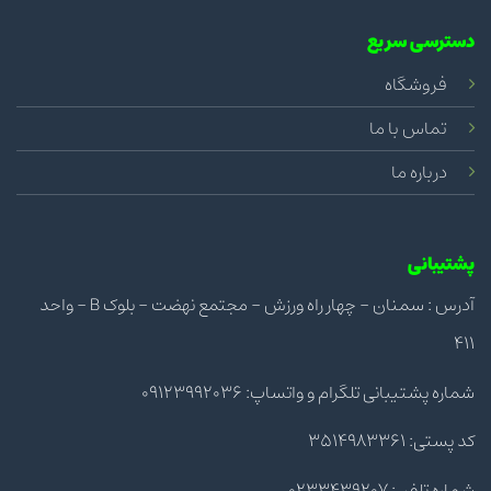
دسترسی سریع
فروشگاه
تماس با ما
درباره ما
پشتیبانی
آدرس : سمنان - چهار راه ورزش - مجتمع نهضت - بلوک B - واحد
411
شماره پشتیبانی تلگرام و واتساپ: 09123992036
کد پستی: 3514983361
شماره تلفن: 0233439207