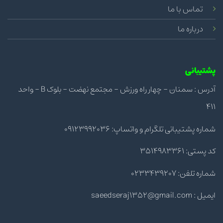
تماس با ما
درباره ما
پشتیبانی
آدرس : سمنان - چهار راه ورزش - مجتمع نهضت - بلوک B - واحد
411
شماره پشتیبانی تلگرام و واتساپ: 09123992036
کد پستی: 3514983361
شماره تلفن: 0233439207
ایمیل : saeedseraj1352@gmail.com