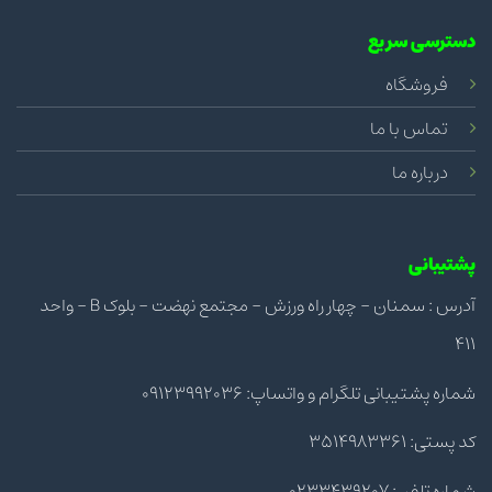
دسترسی سریع
فروشگاه
تماس با ما
درباره ما
پشتیبانی
آدرس : سمنان - چهار راه ورزش - مجتمع نهضت - بلوک B - واحد
411
شماره پشتیبانی تلگرام و واتساپ: 09123992036
کد پستی: 3514983361
شماره تلفن: 0233439207