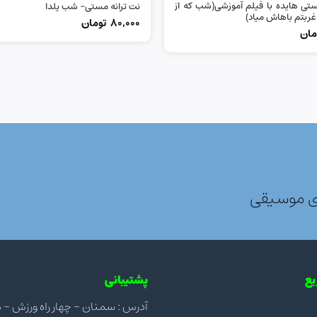
ستی هایده با فیلم آموزشی(شب که از
نت ترانه مستی- شب یلدا
غربتم باهاش میاد)
80,000
تومان
مان
ی موسیقی
ع
پشتیبانی
آدرس : سمنان - چهار راه ورزش - مجتمع ن