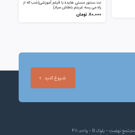
نت سنتور مستی هایده با فیلم آموزشی(شب که از
راه می رسه غربتم باهاش میاد)
80,000
تومان
شروع کنید
هضت - بلوک B - واحد 411