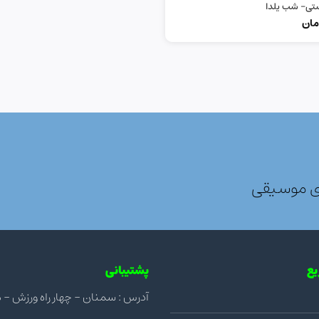
ستی- شب یلدا
مان
ی موسیقی
ع
پشتیبانی
آدرس : سمنان - چهار راه ورزش - مجتمع ن