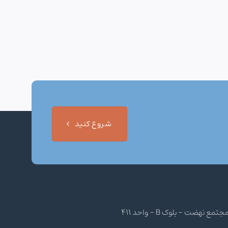
شروع کنید
هضت - بلوک B - واحد 411