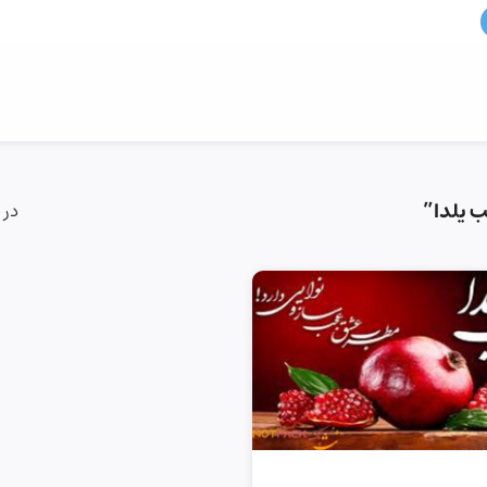
 یلدا”
در 