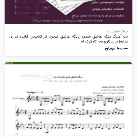
بیات اصفهان
نت آهنگ دیگه عاشق شدن (دیگه عاشق شدن، ناز کشیدن فایده نداره،
نداره) برای تار و سه تار کوک re
80,000
تومان