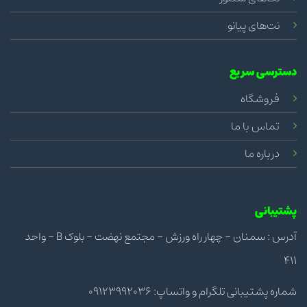
نت‌های پیانو
دسترسی سریع
فروشگاه
تماس با ما
درباره ما
پشتیبانی
آدرس : سمنان - چهار راه ورزش - مجتمع نهضت - بلوک B - واحد
411
شماره پشتیبانی تلگرام و واتساپ: 09123992036