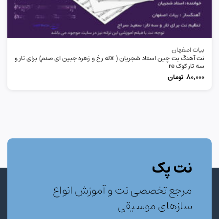
بیات اصفهان
نت آهنگ بت چین استاد شجریان ( لاله رخ و زهره جبین ای صنم) برای تار و
سه تار کوک re
80,000
تومان
نت پک
مرجع تخصصی نت و آموزش انواع
سازهای موسیقی