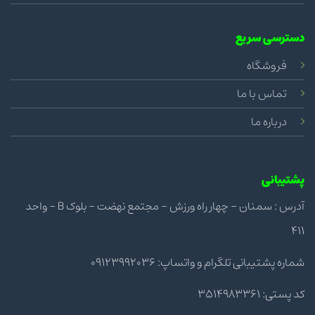
دسترسی سریع
فروشگاه
تماس با ما
درباره ما
پشتیبانی
آدرس : سمنان - چهار راه ورزش - مجتمع نهضت - بلوک B - واحد
411
شماره پشتیبانی تلگرام و واتساپ: 09123992036
کد پستی: 3514983361