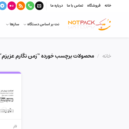
Ski
خانه
فروشگاه
تماس با ما
درباره ما
t
conten
نت بر اساس دستگاه
سازها
خانه
/
محصولات برچسب خورده “زمن نگارم عزیزم”
تار