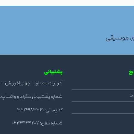
ی موسیقی
ع
پشتیبانی
آدرس : سمنان - چهار راه ورزش - مجتمع ن
ما
شماره پشتیبانی تلگرام و واتساپ: 09123992036
کد پستی: 3514983361
شماره تلفن: 0233439207