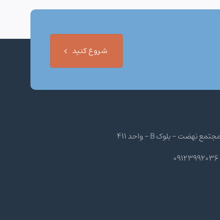
شروع کنید
هضت - بلوک B - واحد 411