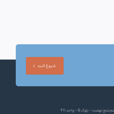
شروع کنید
هضت - بلوک B - واحد 411