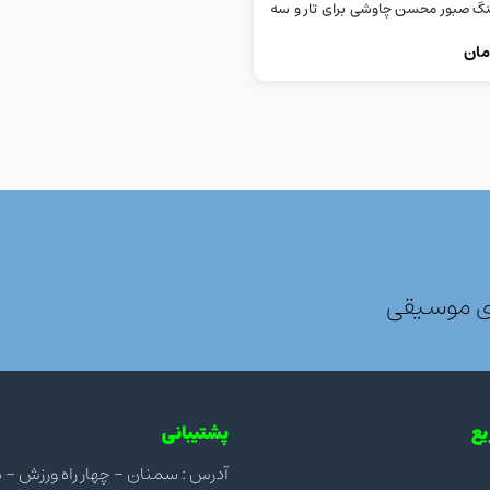
نگ صبور محسن چاوشی برای تار و سه
مان
ی موسیقی
ع
پشتیبانی
آدرس : سمنان - چهار راه ورزش - مجتمع ن