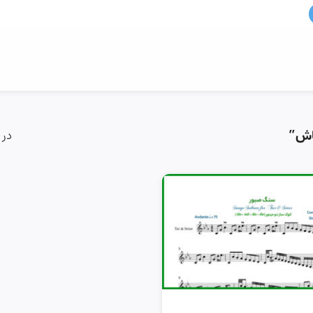
اش”
در 