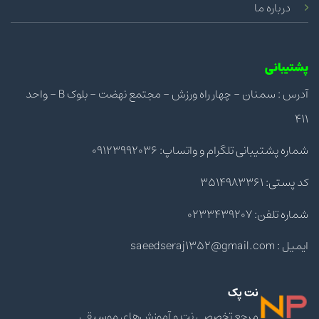
درباره ما
پشتیبانی
آدرس : سمنان - چهار راه ورزش - مجتمع نهضت - بلوک B - واحد
411
شماره پشتیبانی تلگرام و واتساپ: 09123992036
کد پستی: 3514983361
شماره تلفن: 0233439207
ایمیل : saeedseraj1352@gmail.com
نت پک
مرجع تخصصی نت و آموزش‌های موسیقی