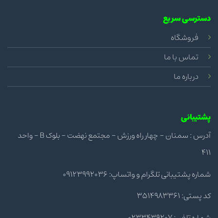
دسترسی سریع
فروشگاه
تماس با ما
درباره ما
پشتیبانی
آدرس : سمنان - چهار راه ورزش - مجتمع نهضت - بلوک B - واحد
411
شماره پشتیبانی تلگرام و واتساپ: 09123992036
کد پستی: 3514983361
شماره تلفن: 0233439207