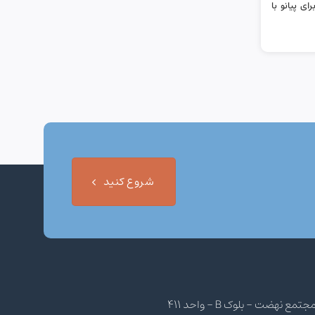
ی پیانو با
شروع کنید
هضت - بلوک B - واحد 411