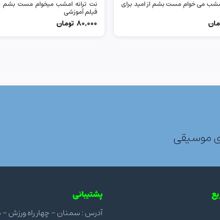
شب می خوام مست بشم از امید برای
نت ترانه امشب میخوام مست بشم برا
فیلم آموزشی
مان
80,000
تومان
ی موسیقی
ع
پشتیبانی
آدرس : سمنان - چهار راه ورزش - مجتمع ن