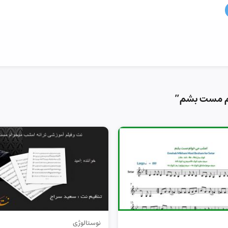
م مست بشم”
نوستالوژی