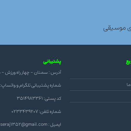
ی موسیقی
ع
پشتیبانی
آدرس : سمنان - چهار راه ورزش - مجتمع ن
ما
شماره پشتیبانی تلگرام و واتساپ: 09123992036
کد پستی: 3514983361
شماره تلفن: 0233439207
ایمیل : saeedseraj1352@gmail.com