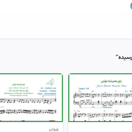
رسیده”
ویولن