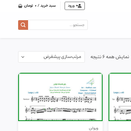
ورود
سبد خرید /
0
تومان
جستجو
برای:
نمایش همه 6 نتیجه
ویولن