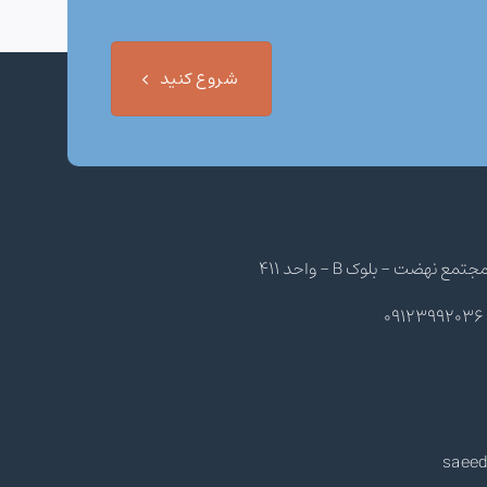
شروع کنید
هضت - بلوک B - واحد 411