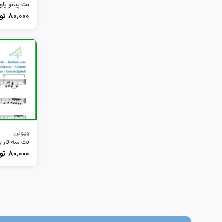
نت پیانو یا
80,000
تو
ویولن
نت سه تار ی
80,000
تو