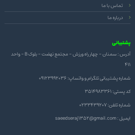
تماس با ما
درباره ما
پشتیبانی
آدرس : سمنان - چهار راه ورزش - مجتمع نهضت - بلوک B - واحد
411
شماره پشتیبانی تلگرام و واتساپ: 09123992036
کد پستی: 3514983361
شماره تلفن: 0233439207
ایمیل : saeedseraj1352@gmail.com