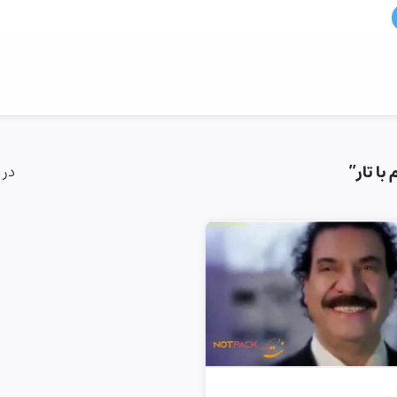
ا تار”
در 