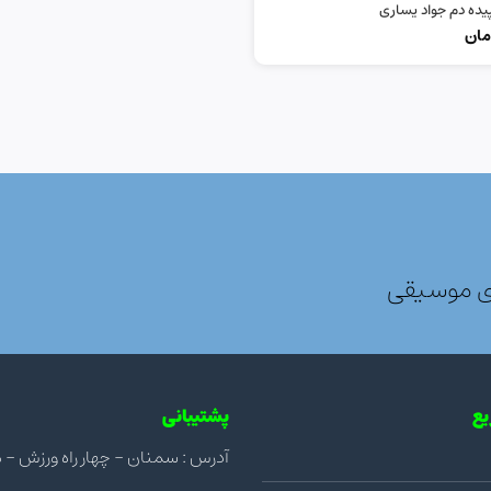
یده دم جواد یساری
مان
ی موسیقی
ع
پشتیبانی
آدرس : سمنان - چهار راه ورزش - مجتمع ن