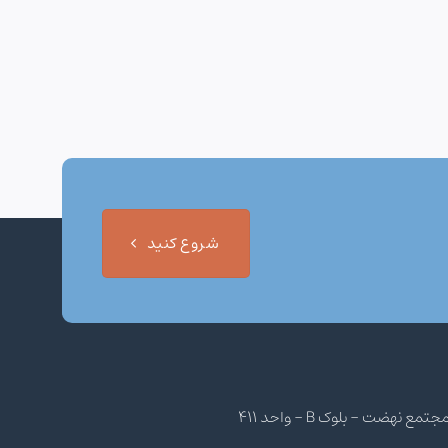
شروع کنید
هضت - بلوک B - واحد 411