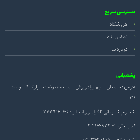
دسترسی سریع
فروشگاه
تماس با ما
درباره ما
پشتیبانی
آدرس : سمنان - چهار راه ورزش - مجتمع نهضت - بلوک B - واحد
411
شماره پشتیبانی تلگرام و واتساپ: 09123992036
کد پستی: 3514983361
شماره تلفن: 0233439207