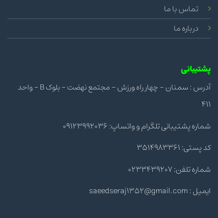
تماس با ما
درباره ما
پشتیبانی
آدرس : سمنان - چهار راه ورزش - مجتمع نهضت - بلوک B - واحد
411
شماره پشتیبانی تلگرام و واتساپ: 09123992036
کد پستی: 3514983361
شماره تلفن: 0233439207
ایمیل : saeedseraj1352@gmail.com