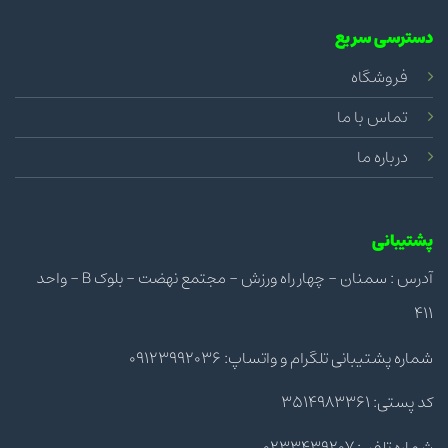
دسترسی سریع
فروشگاه
تماس با ما
درباره ما
پشتیبانی
آدرس : سمنان - چهار راه ورزش - مجتمع نهضت - بلوک B - واحد
411
شماره پشتیبانی تلگرام و واتساپ: 09123992036
کد پستی: 3514983361
شماره تلفن: 0233439207