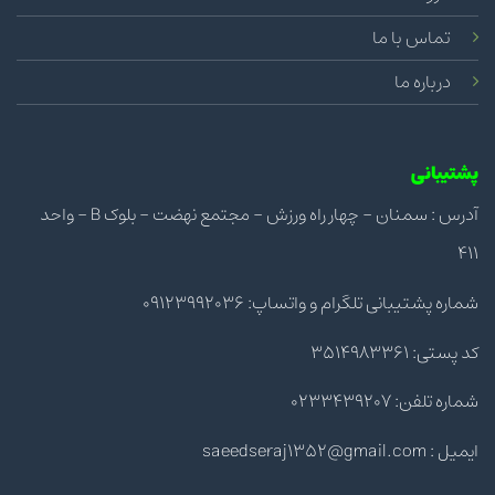
تماس با ما
درباره ما
پشتیبانی
آدرس : سمنان - چهار راه ورزش - مجتمع نهضت - بلوک B - واحد
411
شماره پشتیبانی تلگرام و واتساپ: 09123992036
کد پستی: 3514983361
شماره تلفن: 0233439207
ایمیل : saeedseraj1352@gmail.com