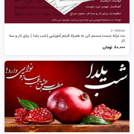
c-minor
نت ترانه مست مستم کن به همراه فیلم آموزشی (شب یلدا ) برای تار و سه
تار
80,000
تومان