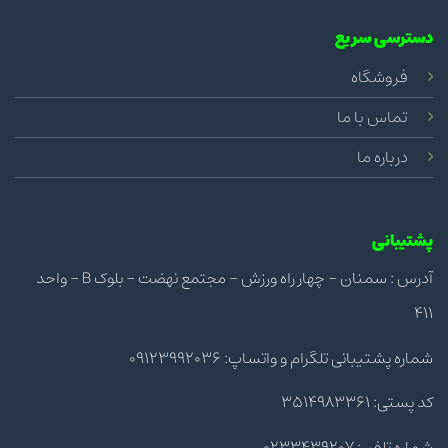
دسترسی سریع
فروشگاه
تماس با ما
درباره ما
پشتیبانی
آدرس : سمنان - چهار راه ورزش - مجتمع نهضت - بلوک B - واحد
411
شماره پشتیبانی تلگرام و واتساپ: 09123992036
کد پستی: 3514983361
شماره تلفن: 0233439207