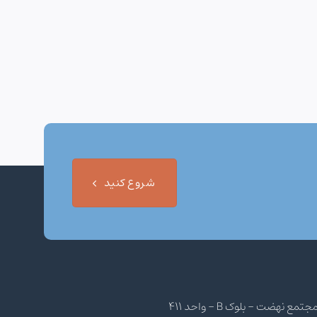
شروع کنید
هضت - بلوک B - واحد 411