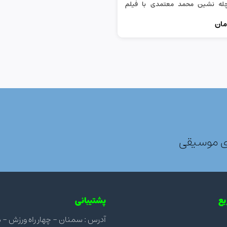
چله نشین محمد معتمدی با فیلم
مان
ی موسیقی
ع
پشتیبانی
آدرس : سمنان - چهار راه ورزش - مجتمع ن