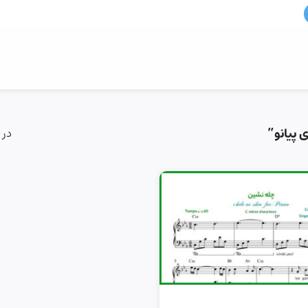
پیانو”
در 