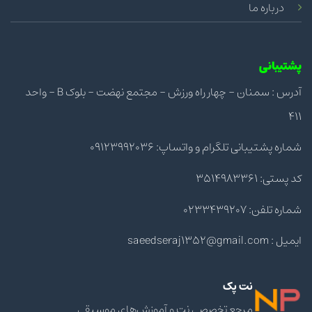
درباره ما
پشتیبانی
آدرس : سمنان - چهار راه ورزش - مجتمع نهضت - بلوک B - واحد
411
شماره پشتیبانی تلگرام و واتساپ: 09123992036
کد پستی: 3514983361
شماره تلفن: 0233439207
ایمیل : saeedseraj1352@gmail.com
نت پک
مرجع تخصصی نت و آموزش‌های موسیقی