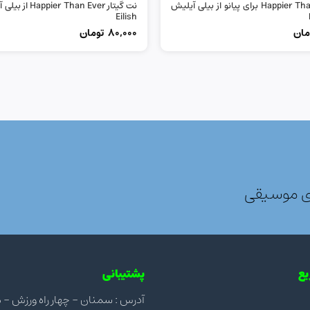
نت Happier Than Ever برای پیانو از بیلی آیلیش
Eilish
مان
80,000
تومان
ی موسیقی
ع
پشتیبانی
آدرس : سمنان - چهار راه ورزش - مجتمع ن