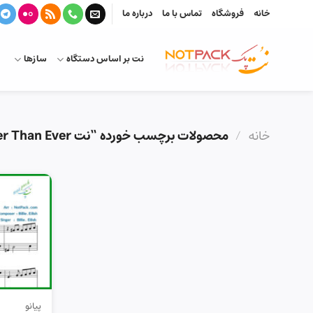
Ski
خانه
فروشگاه
تماس با ما
درباره ما
t
conten
نت بر اساس دستگاه
سازها
خانه
/
محصولات برچسب خورده “نت Happier Than Ever”
پیانو