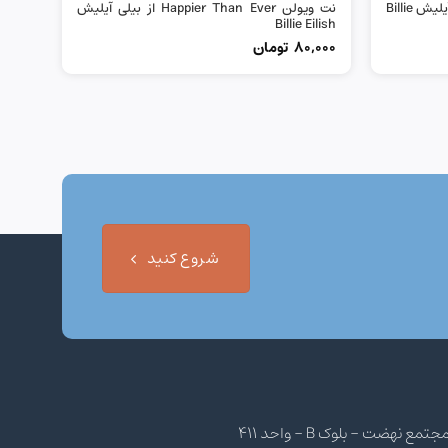
نت گیتار Happier Than Ever از بیلی آیلیش Billie
نت ویولن Happier Than Ever از بیلی آیلیش
Billie Eilish
80,000
تومان
شروع کنید
هضت - بلوک B - واحد 411