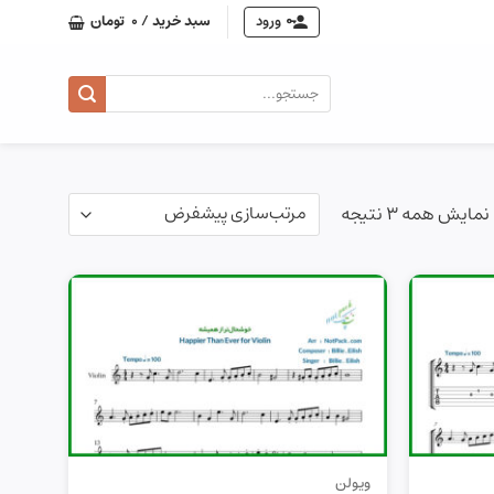
ورود
سبد خرید /
0
تومان
جستجو
برای:
نمایش همه 3 نتیجه
ویولن