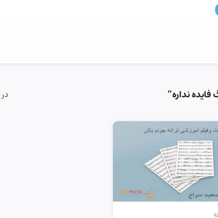
ایده نداره”
در 
ن