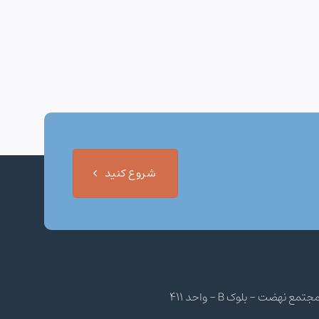
شروع کنید
هضت - بلوک B - واحد 411