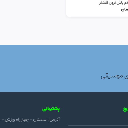
نم باش آرون افشار
مان
ی موسیقی
ع
پشتیبانی
آدرس : سمنان - چهار راه ورزش - مجتمع ن