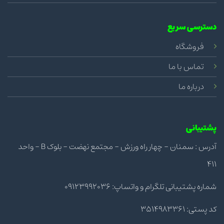
دسترسی سریع
فروشگاه
تماس با ما
درباره ما
پشتیبانی
آدرس : سمنان - چهار راه ورزش - مجتمع نهضت - بلوک B - واحد
411
شماره پشتیبانی تلگرام و واتساپ: 09123992036
کد پستی: 3514983361