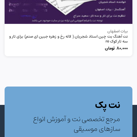
بیات اصفهان
نت آهنگ بت چین استاد شجریان ( لاله رخ و زهره جبین ای صنم) برای تار و
سه تار کوک re
80,000
تومان
نت پک
مرجع تخصصی نت و آموزش انواع
سازهای موسیقی