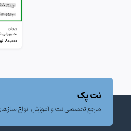
ویولن
نت ویولن ف
80,000
تو
نت پک
مرجع تخصصی نت و آموزش انواع سازها