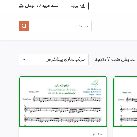
ورود
سبد خرید /
0
تومان
جستجو
برای:
نمایش همه 7 نتیجه
سه تار