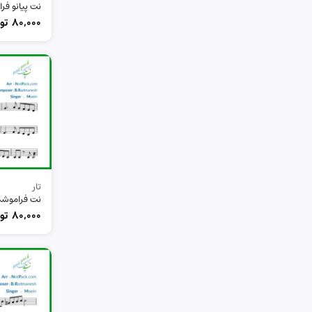
نت پیانو فر
80,000
تو
تار
نت فراموشم 
80,000
تو