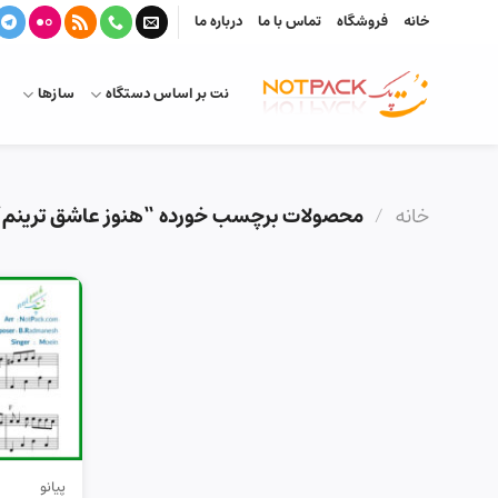
Ski
خانه
فروشگاه
تماس با ما
درباره ما
t
conten
نت بر اساس دستگاه
سازها
خانه
/
محصولات برچسب خورده “هنوز عاشق ترینم”
پیانو