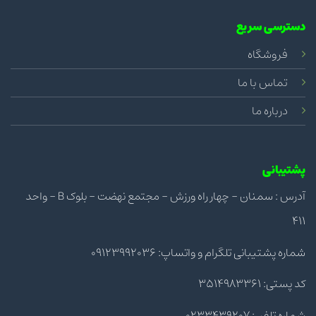
دسترسی سریع
فروشگاه
تماس با ما
درباره ما
پشتیبانی
آدرس : سمنان - چهار راه ورزش - مجتمع نهضت - بلوک B - واحد
411
شماره پشتیبانی تلگرام و واتساپ: 09123992036
کد پستی: 3514983361
شماره تلفن: 0233439207