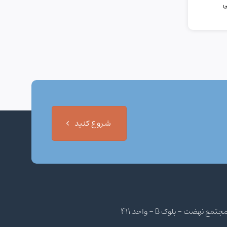
ی
شروع کنید
هضت - بلوک B - واحد 411