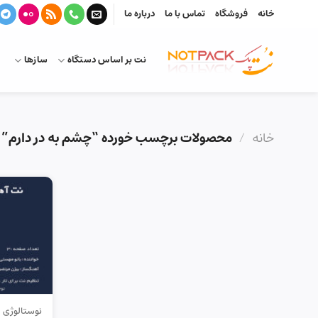
Ski
خانه
فروشگاه
تماس با ما
درباره ما
t
conten
نت بر اساس دستگاه
سازها
خانه
/
محصولات برچسب خورده “چشم به در دارم”
نوستالوژی