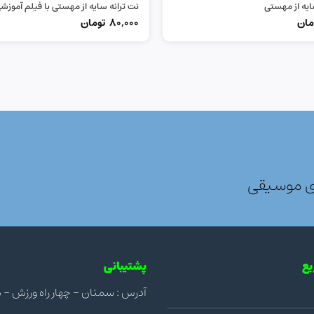
یه از مهستی
نت ترانه سایه از مهستی با فیلم آموزش
مان
80,000
تومان
ی موسیقی
ع
پشتیبانی
آدرس : سمنان - چهار راه ورزش - مجتمع ن