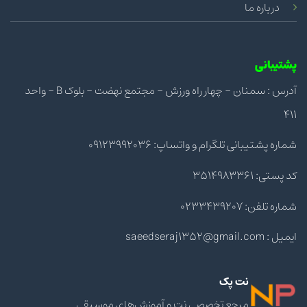
درباره ما
پشتیبانی
آدرس : سمنان - چهار راه ورزش - مجتمع نهضت - بلوک B - واحد
411
شماره پشتیبانی تلگرام و واتساپ: 09123992036
کد پستی: 3514983361
شماره تلفن: 0233439207
ایمیل : saeedseraj1352@gmail.com
نت پک
مرجع تخصصی نت و آموزش‌های موسیقی