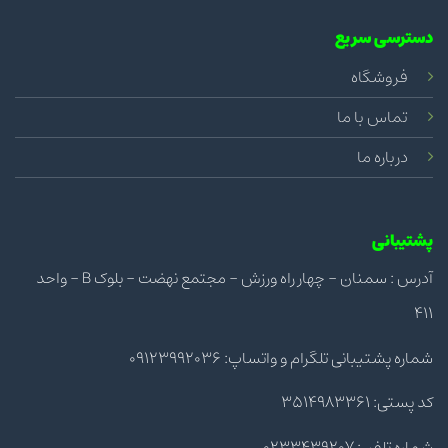
دسترسی سریع
فروشگاه
تماس با ما
درباره ما
پشتیبانی
آدرس : سمنان - چهار راه ورزش - مجتمع نهضت - بلوک B - واحد
411
شماره پشتیبانی تلگرام و واتساپ: 09123992036
کد پستی: 3514983361
شماره تلفن: 0233439207