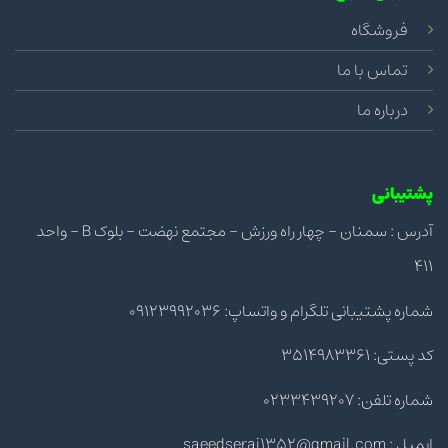
فروشگاه
تماس با ما
درباره ما
پشتیبانی
آدرس : سمنان - چهار راه ورزش - مجتمع نهضت - بلوک B - واحد
411
شماره پشتیبانی تلگرام و واتساپ: 09123992036
کد پستی: 3514983361
شماره تلفن: 0233439207
ایمیل : saeedseraj1352@gmail.com