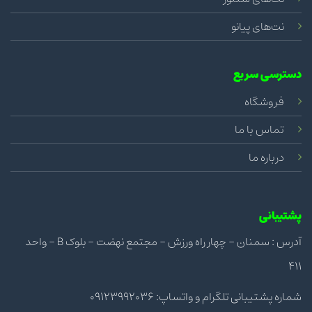
نت‌های پیانو
دسترسی سریع
فروشگاه
تماس با ما
درباره ما
پشتیبانی
آدرس : سمنان - چهار راه ورزش - مجتمع نهضت - بلوک B - واحد
411
شماره پشتیبانی تلگرام و واتساپ: 09123992036