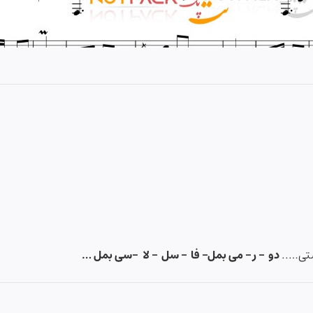
ستی…..
دو – ر – می بمل– فا – سل – لا -سی بمل …