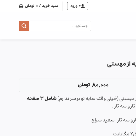
ورود
سبد خرید /
0
تومان
جستجو
برای:
 از مهستی
80,000
تومان
مهستی (خیلی وقته سایه تو بر سر ندارم)
شامل ۳ صفحه
ر و سه تار .
ر و سه تار : سعید سراج