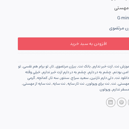
و مهستی
G min
ن مرتضوی
افزودن به سبد خرید
موزش نت
,
ازت خبر ندارم
,
بانک نت
,
بیژن مرتضوی
,
تار
,
تو برام هم نفسی
,
تو
امن بودنم
,
چشم به در دارم
,
چشم به در دارم ازت خبر ندارم
,
خيلی وقته
دانلود نت
,
دلی دارم نازنین
,
سعید سراج
,
سنتور
,
سه تار
,
کمانچه
,
گرمی
هستی
,
نت
,
نت برای ویولون
,
نت تار سایه
,
نت سایه
,
نت سایه از مهستی
,
سفر ندارم
,
ویولون