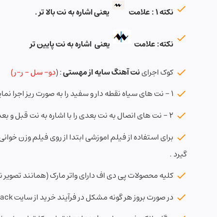
نکته ۱ : علامت
یعنی اشاره به نت بالا تر .
نکته: علامت
یعنی اشاره به نت پایین تر
کوک اجرای
نت آهنگ سایه از مهستی
: (
دو- سل – ر-ر)
۱ – نت های سیاه نقطه دار و سفید را به صورت ریز اجرا نمایید
۲ – نت های انصال به نت بعدی را با اشاره به نت قبل و بعد اجرا نمایید
برای استفاده از فیلم اموزشی ابتدا از روی فیلم وزن خوانی
گیرد .
کلیه محصولات پی دی اف دارای واتر مارک (همانند تصویر نمو
در صورت بروز هر گونه مشکل در فرآیند خرید از سایت notpack با شماره ۰۹۱۲۳۹۹۲۰۳۶- ( سعید سراج ) تماس حاصل فرمائید