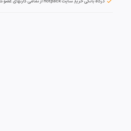
درگاه بانکی خریدِ سایت notpack از تمامی کارتهای عضو شتاب پشتیبانی می کند