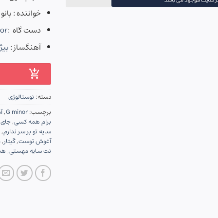
خواننده : بان
دست گاه :
or
آهنگساز :
بیژ
دسته:
نوستالوژی
برچسب:
G minor
,
آ
برام همه کسی
,
جای 
سايه تو بر سر ندارم
,
آغوش توست
,
گیتار
,
م
نت سایه مهستی
,
هم