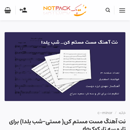
Ski
t
conten
خانه
/
c-minor
نت آهنگ مست مستم کن( مستی-شب یلدا) برای
تار و سه تار کوکdo