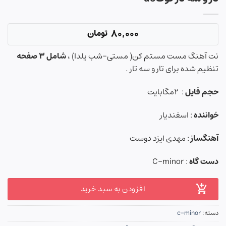
80,000
تومان
نت آهنگ مست مستم کن( مستی-شب یلدا) ،
شامل ۳ صفحه
تنظیم شده برای تار و سه تار .
حجم فایل
: ۲مگابایت
خواننده
: اسفندیار
آهنگساز
: مهدی ایزد دوست
دست گاه
: C-minor
افزودن به سبد خرید
دسته:
c-minor