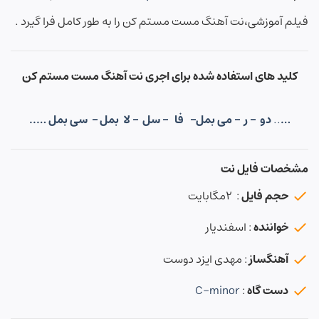
فیلم آموزشی،نت آهنگ مست مستم کن را به طور کامل فرا گیرد .
کلید های استفاده شده برای اجری نت آهنگ مست مستم کن
…
..
دو – ر – می بمل– فا – سل – لا بمل – سی بمل …..
مشخصات فایل نت
حجم فایل
: ۲مگابایت
خواننده
: اسفندیار
آهنگساز
: مهدی ایزد دوست
دست گاه
:
C-minor