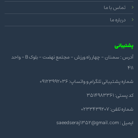
تماس با ما
درباره ما
پشتیبانی
آدرس : سمنان - چهار راه ورزش - مجتمع نهضت - بلوک B - واحد
411
شماره پشتیبانی تلگرام و واتساپ: 09123992036
کد پستی: 3514983361
شماره تلفن: 0233439207
ایمیل : saeedseraj1352@gmail.com