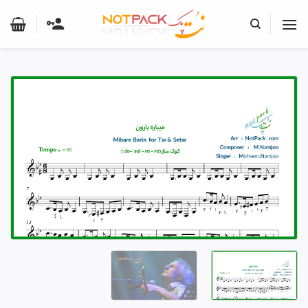
Ski
t
conten