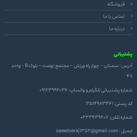
فروشگاه
تماس با ما
درباره ما
پشتیبانی
آدرس : سمنان - چهار راه ورزش - مجتمع نهضت - بلوک B - واحد
411
شماره پشتیبانی تلگرام و واتساپ: 09123992036
کد پستی: 3514983361
شماره تلفن: 0233439207
ایمیل : saeedseraj1352@gmail.com