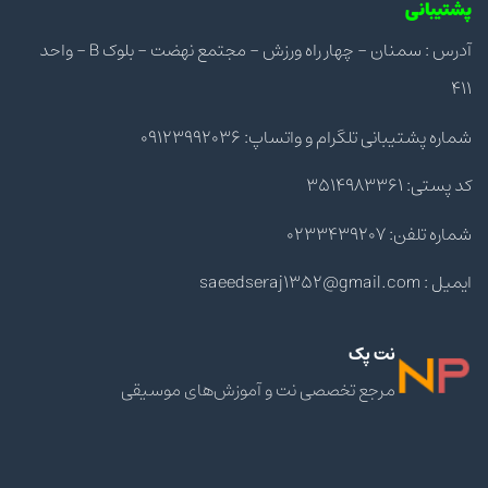
پشتیبانی
آدرس : سمنان - چهار راه ورزش - مجتمع نهضت - بلوک B - واحد
411
شماره پشتیبانی تلگرام و واتساپ: 09123992036
کد پستی: 3514983361
شماره تلفن: 0233439207
ایمیل : saeedseraj1352@gmail.com
نت پک
مرجع تخصصی نت و آموزش‌های موسیقی