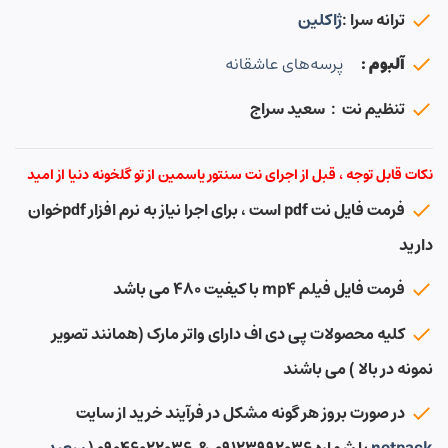
ترانه سرا :
ژاکلین
آلبوم :
پرسه‌های عاشقانه
تنظیم نت : سعید سراج
نکات قابل توجه ، قبل از اجرای نت سنتور یاسمین از تو گلخونه دنیا از امید
فرمت فایل نت pdf است ، برای اجرا نیاز به نرم افزار pdfخوان
دارید
فرمت فایل فیلم mp4 با کیفیت ۴۸۰ می باشد
کلیه محصولات پی دی اف دارای واتر مارک (همانند تصویر
نمونه در بالا ) می باشند
در صورت بروز هر گونه مشکل در فرآیند خرید از سایت