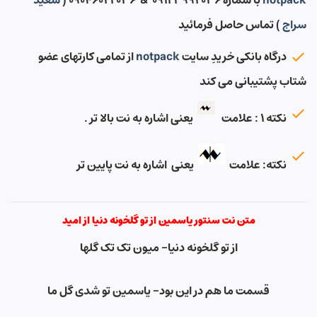
notpack
با شماره ۰۹۱۲۳۹۹۲۰۳۶ & ۰۹۰۴۶۰۲۲۰۳۶ (
سعید
سراج
) تماس حاصل فرمائید
درگاه بانکی خریدِ سایت
notpack
از تمامی کارتهای عضو
شتاب پشتیبانی می کند
نکته ۱ : علامت
یعنی اشاره به نت بالا تر .
نکته: علامت
یعنی اشاره به نت پایین تر
متن نت سنتور یاسمین از تو گلخونه دنیا از امید
از تو گلخونه دنیا- میون تک تک گلها
قسمت ما هم در این بود- یاسمین تو شدی گل ما