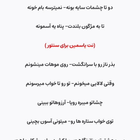
دو تا چشمات سایه بونه- نمیترسه بام خونه
تا به مژگون بلندت- پناه یه آسمونه
(نت یاسمین برای سنتور )
بذر ناز رو با سرانگشت- روی موهات مینشونم
وقتی لالایی میخونم- تو رو تا خواب میرسونم
چشاتو میبره رویا- آرزوهاتو ببینی
توی خواب ستاره ها رو- میتونی آسون بچینی