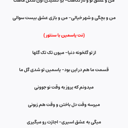
من و عشق تو و ناز نگاهت- برا کشیدن اون شکل ماهت
من و بچگی و شهر خیالی- من و بازی عشق بیست سوالی
(نت یاسمین
با سنتور )
از تو گلخونه دنیا- میون تک تک گلها
قسمت ما هم در این بود- یاسمین تو شدی گل ما
میدونم که یروز به وقت نو جوونی
میرسه وقت دل باختن و وقت هم زبونی
میگی به عشق اسیری- اجازت رو میگیری