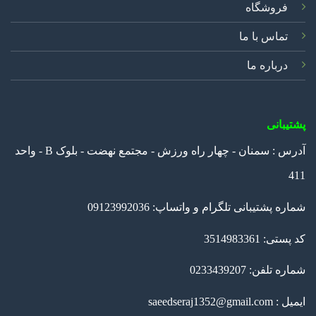
فروشگاه
تماس با ما
درباره ما
پشتیبانی
آدرس : سمنان - چهار راه ورزش - مجتمع نهضت - بلوک B - واحد
411
شماره پشتیبانی تلگرام و واتساپ: 09123992036
کد پستی: 3514983361
شماره تلفن: 0233439207
ایمیل : saeedseraj1352@gmail.com