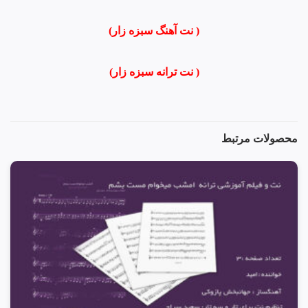
( نت آهنگ سبزه زار
)
( نت ترانه سبزه زار)
محصولات مرتبط