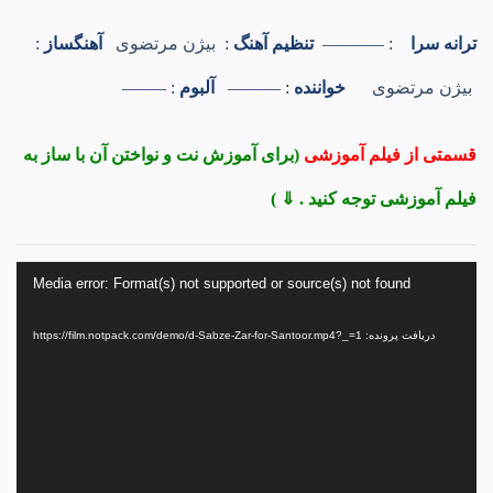
ترانه سرا
: ———–
تنظیم آهنگ
:
بیژن مرتضوی
آهنگساز
:
بیژن مرتضوی
خواننده
: ———
آلبوم
: ——–
قسمتی از فیلم آموزشی
(برای آموزش نت و نواختن آن با ساز به
فیلم آموزشی توجه کنید . ⇓ )
نمایشگر
Media error: Format(s) not supported or source(s) not found
ویدیو
دریافت پرونده: https://film.notpack.com/demo/d-Sabze-Zar-for-Santoor.mp4?_=1