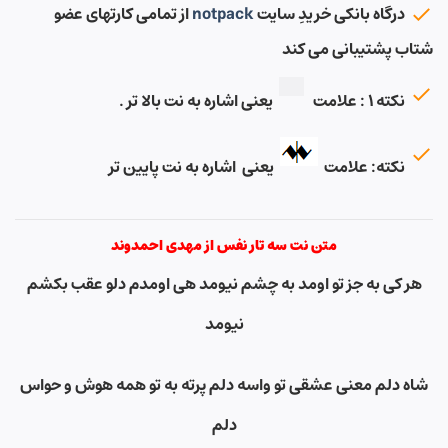
درگاه بانکی خریدِ سایت
notpack
از تمامی کارتهای عضو
شتاب پشتیبانی می کند
نکته ۱ : علامت
یعنی اشاره به نت بالا تر .
نکته: علامت
یعنی اشاره به نت پایین تر
متن نت سه تار نفس از مهدی احمدوند
هر کی به جز تو اومد به چشم نیومد هی اومدم دلو عقب بکشم
نیومد
شاه دلم معنی عشقی تو واسه دلم پرته به تو همه هوش و حواس
دلم