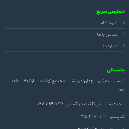
دسترسی سریع
فروشگاه
تماس با ما
درباره ما
پشتیبانی
آدرس : سمنان - چهار راه ورزش - مجتمع نهضت - بلوک B - واحد
411
شماره پشتیبانی تلگرام و واتساپ: 09123992036
کد پستی: 3514983361