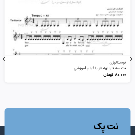
نوستالوژی
نت سه تار الهه ناز با فیلم آموزشی
80,000
تومان
نت پک