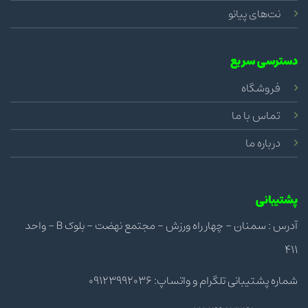
نت‌های پیانو
دسترسی سریع
فروشگاه
تماس با ما
درباره ما
پشتیبانی
آدرس : سمنان - چهار راه ورزش - مجتمع نهضت - بلوک B - واحد
411
شماره پشتیبانی تلگرام و واتساپ: 09123992036