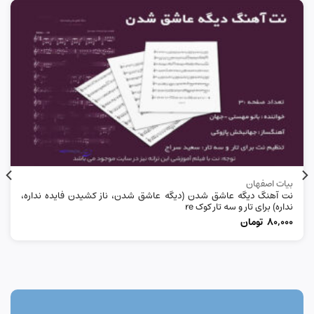
بیات اصفهان
نت آهنگ دیگه عاشق شدن (دیگه عاشق شدن، ناز کشیدن فایده نداره،
نداره) برای تار و سه تار کوک re
80,000
تومان