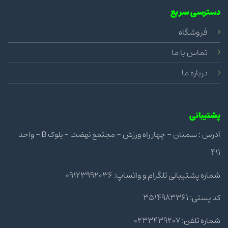
دسترسی سریع
فروشگاه
تماس با ما
درباره ما
پشتیبانی
آدرس : سمنان - چهار راه ورزش - مجتمع نهضت - بلوک B - واحد
411
شماره پشتیبانی تلگرام و واتساپ: 09123992036
کد پستی: 3514983361
شماره تلفن: 0233439207