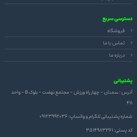
دسترسی سریع
فروشگاه
تماس با ما
درباره ما
پشتیبانی
آدرس : سمنان - چهار راه ورزش - مجتمع نهضت - بلوک B - واحد
411
شماره پشتیبانی تلگرام و واتساپ: 09123992036
کد پستی: 3514983361