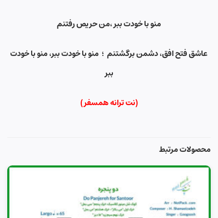
منو با خودت ببر ،من حریص رفتنم
عاشق فتح افق، دشمن برگشتنم
؛
منو با خودت ببر، منو با خودت
ببر
(نت ترانه همسفر)
محصولات مرتبط