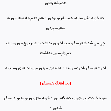
همیشه رفتن
چه خوبه مثل سایه، همسفر تو بودن ؛ هم قدم جاده ها، تن به
سفر سپردن
چی می شد شعر سفر، بیت آخرین نداشت ؛ عمر پوچ من و تو،ف
دم واپسین نداشت
آخر شعر سفر ،آخر عمر منه ؛ لحظه ی مردن من، لحظه ی رسیدنه
(نت آهنگ همسفر)
منو با خودت ببر ،ای تو تکیه گاه من ؛ خوبه مثل تن تو ،با تو همسفر
شدن ؛