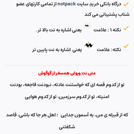
درگاه بانکی خریدِ سایت
notpack
از تمامی کارتهای عضو
شتاب پشتیبانی می کند
نکته ۱ : علامت
یعنی اشاره به نت بالا تر .
نکته: علامت
یعنی اشاره به نت پایین تر
متن نت ویولن همسفر از گوگوش
تو از کدوم قصه ای که خواستنت عادته
،
نبودنت فاجعه
،
بودنت
امنیته، تو از کدوم سرزمین، تو از کدوم هوایی
که از قبیله ی من، یه آسمون جدایی ؛ اهل هر جا که باشی، قاصد
شکفتنی