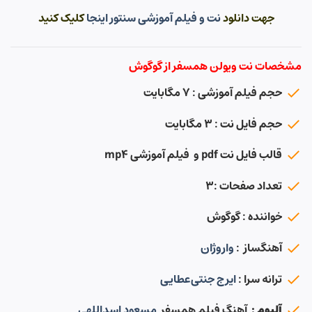
جهت دانلود
نت و فیلم آموزشی سنتور اینجا
کلیک کنید
مشخصات نت ویولن همسفر از گوگوش
حجم فیلم آموزشی : ۷ مگابایت
حجم فایل نت : ۳ مگابایت
قالب فایل نت pdf و فیلم آموزشی mp4
تعداد صفحات :۳
خواننده : گوگوش
آهنگساز :
واروژان
ترانه سرا :
ایرج جنتی‌عطایی
آلبوم :
آهنگ فیلم همسفر
مسعود اسداللهی