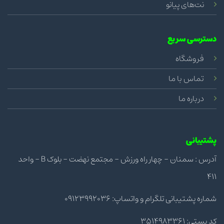
نت‌های پیانو
دسترسی سریع
فروشگاه
تماس با ما
درباره ما
پشتیبانی
آدرس : سمنان - چهار راه ورزش - مجتمع نهضت - بلوک B - واحد
411
شماره پشتیبانی تلگرام و واتساپ: 09123992036
کد پستی: 3514983361