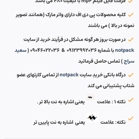
فرمت فایل فیلم mp4 با کیفیت ۴۸۰ می باشد
کلیه محصولات پی دی اف دارای واتر مارک (همانند تصویر
نمونه در بالا ) می باشند
در صورت بروز هر گونه مشکل در فرآیند خرید از سایت
notpack
با شماره ۰۹۱۲۳۹۹۲۰۳۶ & ۰۹۰۴۶۰۲۲۰۳۶ (
سعید
سراج
) تماس حاصل فرمائید
درگاه بانکی خریدِ سایت
notpack
از تمامی کارتهای عضو
شتاب پشتیبانی می کند
نکته ۱ : علامت
یعنی اشاره به نت بالا تر .
نکته: علامت
یعنی اشاره به نت پایین تر