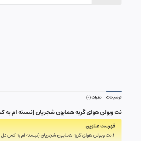
توضیحات
نظرات (0)
نت ویولن هوای گریه همایون شجریان (نبسته ام به کس 
فهرست عناوین
نت ویولن هوای گریه همایون شجریان (نبسته ام به کس دل )با