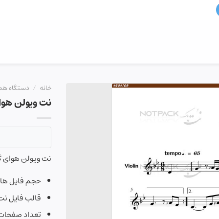
خانه
/
دستگاه هم
نت ویولن هوا
نت ویولن هوای گ
حجم فایل ها : ۱۵مگابا
قالب فایل نت pdf و فیلم آموزشی 4
تعداد صفحات :