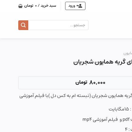
ورود
سبد خرید /
0
تومان
جستجو
برای:
ایون
ی گریه همایون شجریان
80,000
تومان
ریه همایون شجریان (نبسته ام به کس دل )با فیلم آموزشی
یت
mp
 ۴