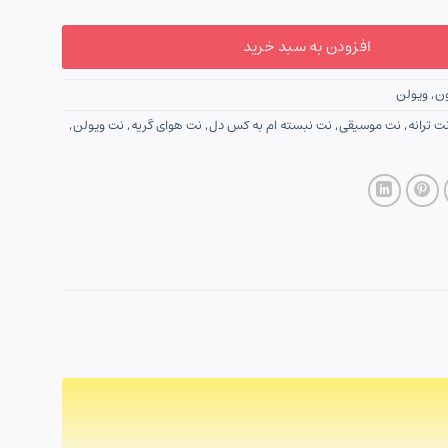
افزودن به سبد خرید
ون
,
ویولن
ت ترانه
,
نت موسیقی
,
نت نبسته ام به کس دل
,
نت هوای گریه
,
نت ویولن
,