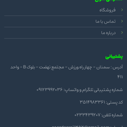
فروشگاه
تماس با ما
درباره ما
پشتیبانی
آدرس : سمنان - چهار راه ورزش - مجتمع نهضت - بلوک B - واحد
411
شماره پشتیبانی تلگرام و واتساپ: 09123992036
کد پستی: 3514983361
شماره تلفن: 0233439207